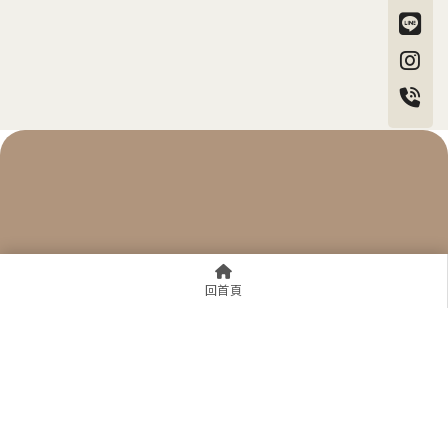
chuangchiaen
回首頁
0911-949-439
90027917
zhiqundesign@gmail.com
新竹縣竹北市十興里勝利五路139號
關於之群
服務項目
作品欣賞